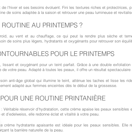
e l'hiver et ses besoins évoluent. Fini les textures riches et protectrices, pla
ine de soins adaptée à la saison et retrouver une peau lumineuse et revitalis
ROUTINE AU PRINTEMPS ?
froid, au vent et au chauffage, ce qui peut la rendre plus sèche et ter
oin de soins plus légers, hydratants et oxygénants pour retrouver son équilib
CONTOURNABLES POUR LE PRINTEMPS
t, lissant et oxygénant pour un teint parfait. Grâce à une double exfoliation
le de votre peau. Adapté à toutes les peaux, il offre un résultat spectaculair
soin anti-âge global qui illumine le teint, atténue les taches et lisse les ri
galement adapté aux femmes enceintes dès le début de la grossesse.
POUR UNE ROUTINE PRINTANIÈRE
: Véritable réservoir d’hydratation, cette crème apaise les peaux sensibles 
et d’edelweiss, elle redonne éclat et vitalité à votre peau.
e crème hydratante apaisante est idéale pour les peaux sensibles. Elle ré
çant la barrière naturelle de la peau.