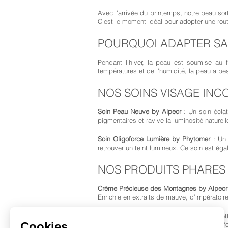
Avec l'arrivée du printemps, notre peau sort d
C'est le moment idéal pour adopter une rout
POURQUOI ADAPTER SA 
Pendant l'hiver, la peau est soumise au 
températures et de l'humidité, la peau a bes
NOS SOINS VISAGE IN
Soin Peau Neuve by Alpeor
: Un soin écla
pigmentaires et ravive la luminosité naturel
Soin Oligoforce Lumière by Phytomer
: Un 
retrouver un teint lumineux. Ce soin est é
NOS PRODUITS PHARES 
Crème Précieuse des Montagnes by
Alpeor
Enrichie en extraits de mauve, d’impératoire 
Crème Douceur Marine by
Phytomer
: Cett
sensation de confort immédiat, tout en renfor