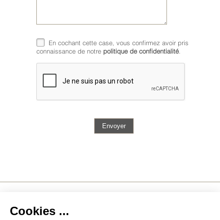
En cochant cette case, vous confirmez avoir pris
connaissance de notre
politique de confidentialité
.
ACTUALITÉS
.
PRESSE
.
MENTIONS LÉGALES
.
CONTACT
.
CGV
.
DONNÉES PERSONNELLES
GESTION COOKIES
Réalisation BOONDOOA Créations