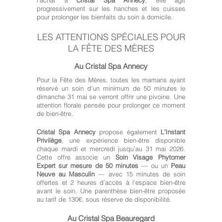
l’achat à
Cristal Spa Annecy
, elle agit
progressivement sur les hanches et les cuisses
pour prolonger les bienfaits du soin à domicile.
LES ATTENTIONS SPÉCIALES POUR
LA FÊTE DES MÈRES
Au Cristal Spa Annecy
Pour la Fête des Mères, toutes les mamans ayant
réservé un soin d’un minimum de 50 minutes le
dimanche 31 mai se verront offrir une pivoine. Une
attention florale pensée pour prolonger ce moment
de bien-être.
Cristal Spa Annecy
propose également
L’Instant
Privilège
, une expérience bien-être disponible
chaque mardi et mercredi jusqu’au 31 mai 2026.
Cette offre associe un
Soin Visage Phytomer
Expert sur mesure de 50 minutes
— ou un
Peau
Neuve au Masculin
— avec 15 minutes de soin
offertes et 2 heures d’accès à l’espace bien-être
avant le soin. Une parenthèse bien-être proposée
au tarif de 130€, sous réserve de disponibilité.
Au Cristal Spa Beauregard