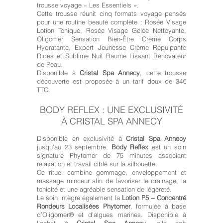
trousse voyage « Les Essentiels ».
Cette trousse réunit cinq formats voyage pensés
pour une routine beauté complète : Rosée Visage
Lotion Tonique, Rosée Visage Gelée Nettoyante,
Oligomer Sensation Bien-Être Crème Corps
Hydratante, Expert Jeunesse Crème Repulpante
Rides et Sublime Nuit Baume Lissant Rénovateur
de Peau.
Disponible à
Cristal Spa Annecy
, cette trousse
découverte est proposée à un tarif doux de 34€
TTC.
BODY REFLEX : UNE EXCLUSIVITÉ
À CRISTAL SPA ANNECY
Disponible en exclusivité à
Cristal Spa Annecy
jusqu’au 23 septembre,
Body Reflex
est un soin
signature Phytomer de 75 minutes associant
relaxation et travail ciblé sur la silhouette.
Ce rituel combine gommage, enveloppement et
massage minceur afin de favoriser le drainage, la
tonicité et une agréable sensation de légèreté.
Le soin intègre également la
Lotion P5 – Concentré
Rondeurs Localisées Phytomer
, formulée à base
d’Oligomer® et d’algues marines. Disponible à