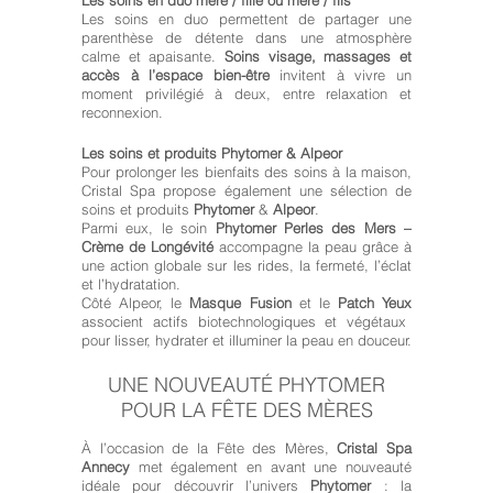
Les soins en duo mère / fille ou mère / fils
Les soins en duo permettent de partager une
parenthèse de détente dans une atmosphère
calme et apaisante.
Soins visage, massages et
accès à l’espace bien-être
invitent à vivre un
moment privilégié à deux, entre relaxation et
reconnexion.
Les soins et produits Phytomer & Alpeor
Pour prolonger les bienfaits des soins à la maison,
Cristal Spa propose également une sélection de
soins et produits
Phytomer
&
Alpeor
.
Parmi eux, le soin
Phytomer Perles des Mers –
Crème de Longévité
accompagne la peau grâce à
une action globale sur les rides, la fermeté, l’éclat
et l’hydratation.
Côté Alpeor, le
Masque Fusion
et le
Patch Yeux
associent actifs biotechnologiques et végétaux
pour lisser, hydrater et illuminer la peau en douceur.
UNE NOUVEAUTÉ PHYTOMER
POUR LA FÊTE DES MÈRES
À l’occasion de la Fête des Mères,
Cristal Spa
Annecy
met également en avant une nouveauté
idéale pour découvrir l’univers
Phytomer
: la